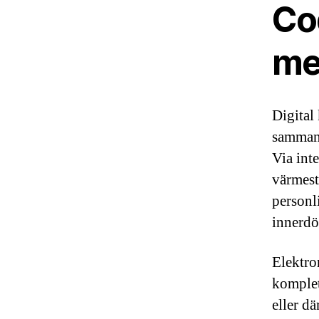
Co
me
Digital
samman 
Via int
värmest
personl
innerdö
Elektro
komplet
eller d