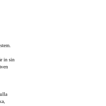
stem.
r in sin
även
ulla
ka,