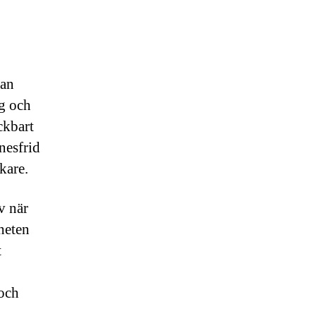
kan
ng och
ckbart
nesfrid
kare.
v när
heten
t
 och