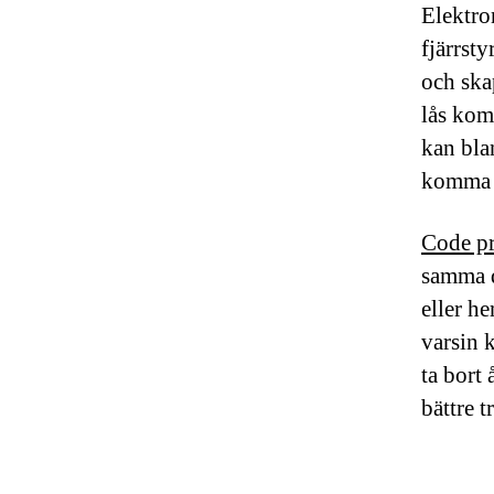
Elektro
fjärrst
och ska
lås kom
kan bla
komma i
Code p
samma d
eller h
varsin k
ta bort 
bättre t