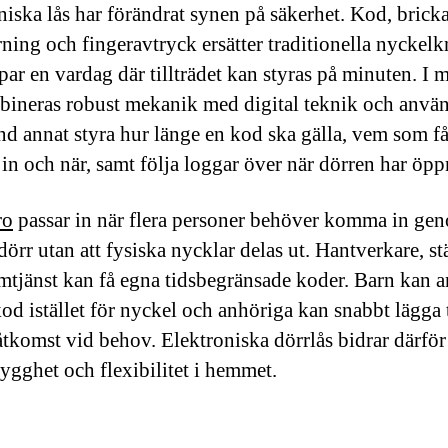
niska lås har förändrat synen på säkerhet. Kod, bricka
yrning och fingeravtryck ersätter traditionella nyckel
par en vardag där tillträdet kan styras på minuten. I
bineras robust mekanik med digital teknik och anvä
nd annat styra hur länge en kod ska gälla, vem som få
n och när, samt följa loggar över när dörren har öpp
ro
passar in när flera personer behöver komma in ge
örr utan att fysiska nycklar delas ut. Hantverkare, s
emtjänst kan få egna tidsbegränsade koder. Barn kan 
od istället för nyckel och anhöriga kan snabbt lägga ti
åtkomst vid behov. Elektroniska dörrlås bidrar därför 
rygghet och flexibilitet i hemmet.