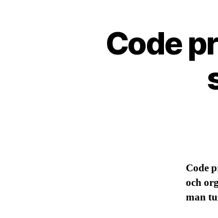
Code pr
Code pr
och org
man tu