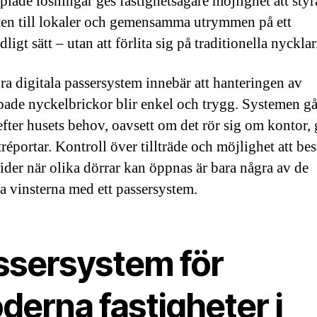
lade lösningar ges fastighetsägare möjlighet att styr
en till lokaler och gemensamma utrymmen på ett
ligt sätt – utan att förlita sig på traditionella nycklar
öra digitala passersystem innebär att hanteringen av
pade nyckelbrickor blir enkel och trygg. Systemen går
 efter husets behov, oavsett om det rör sig om kontor
tréportar. Kontroll över tillträde och möjlighet att b
tider när olika dörrar kan öppnas är bara några av de
a vinsterna med ett passersystem.
ssersystem för
derna fastigheter i