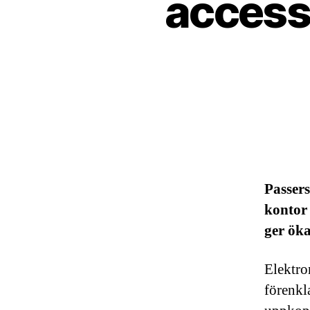
access 
Passers
kontor 
ger öka
Elektro
förenkl