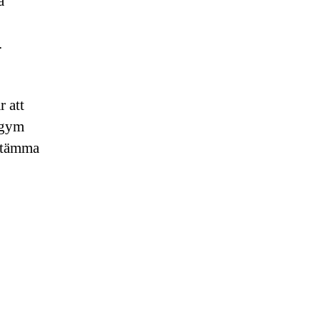
a
.
 att
, gym
estämma