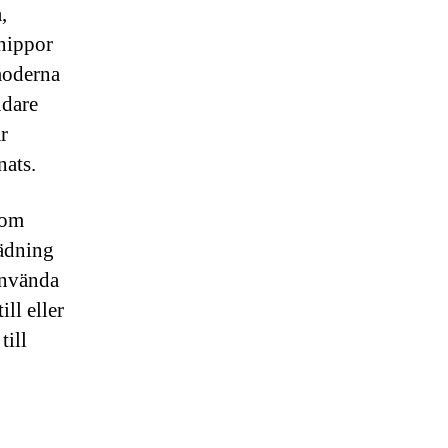
,
knippor
 moderna
ndare
r
nats.
nom
tädning
använda
ll eller
till