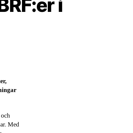
BRF:er i
er,
ningar
 och
gar. Med