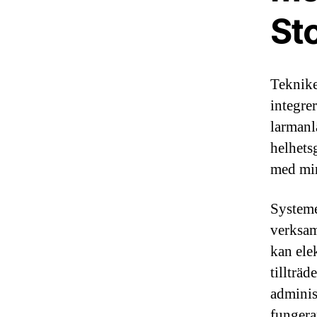
St
Teknike
integre
larmanl
helhets
med min
Systeme
verksam
kan ele
tillträ
adminis
fungera