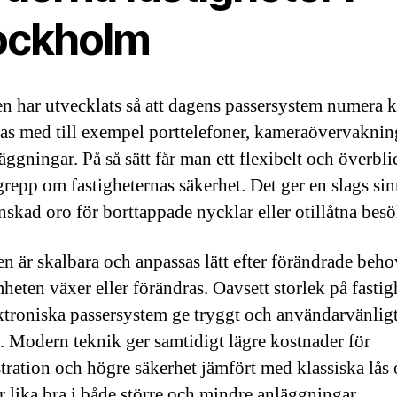
ockholm
n har utvecklats så att dagens passersystem numera 
ras med till exempel porttelefoner, kameraövervakni
äggningar. På så sätt får man ett flexibelt och överbli
grepp om fastigheternas säkerhet. Det ger en slags sin
skad oro för borttappade nycklar eller otillåtna besö
n är skalbara och anpassas lätt efter förändrade beho
heten växer eller förändras. Oavsett storlek på fastig
ktroniska passersystem ge tryggt och användarvänlig
de. Modern teknik ger samtidigt lägre kostnader för
tration och högre säkerhet jämfört med klassiska lås
r lika bra i både större och mindre anläggningar.