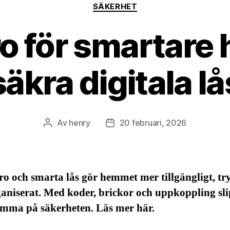
Kategorier
SÄKERHET
o för smartare
säkra digitala lå
Av
henry
20 februari, 2026
Inläggsförfattare
Inläggsdatum
o och smarta lås gör hemmet mer tillgängligt, tr
aniserat. Med koder, brickor och uppkoppling sl
mma på säkerheten. Läs mer här.