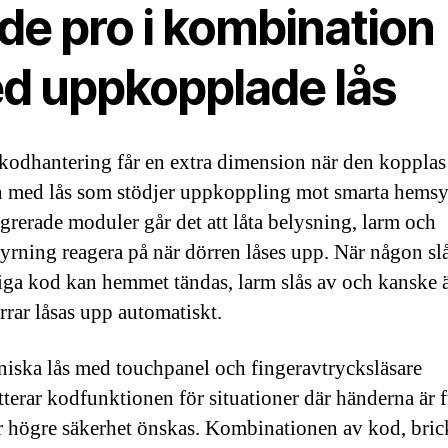
de pro i kombination
d uppkopplade lås
 kodhantering får en extra dimension när den kopplas
med lås som stödjer uppkoppling mot smarta hemsy
egrerade moduler går det att låta belysning, larm och
yrning reagera på när dörren låses upp. När någon slå
iga kod kan hemmet tändas, larm slås av och kanske 
rrar låsas upp automatiskt.
niska lås med touchpanel och fingeravtrycksläsare
terar kodfunktionen för situationer där händerna är f
är högre säkerhet önskas. Kombinationen av kod, bric