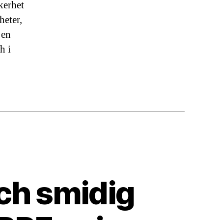
kerhet
heter,
 en
h i
ch smidig