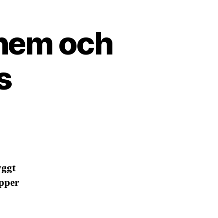
 hem och
s
yggt
ipper