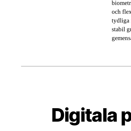
biometr
och fle
tydliga
stabil g
gemens
Digitala