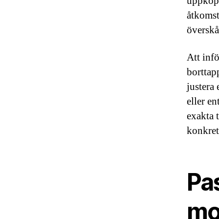
uppkopp
åtkomst
överskåd
Att inf
borttap
justera
eller en
exakta 
konkret
Pa
mo