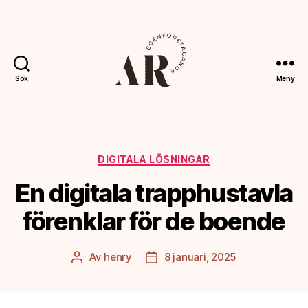
Sök
Meny
Ahoreklam.se
Kategorier
DIGITALA LÖSNINGAR
En digitala trapphustavla
förenklar för de boende
Av
henry
8 januari, 2025
Inläggsförfattare
Inläggsdatum