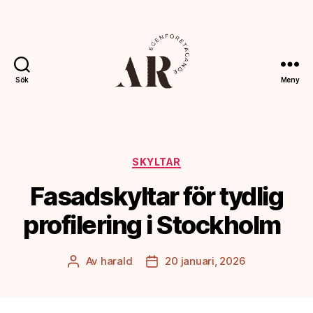
Sök
Meny
Ahoreklam.se
Kategorier
SKYLTAR
Fasadskyltar för tydlig
profilering i Stockholm
Av
harald
20 januari, 2026
Inläggsförfattare
Inläggsdatum