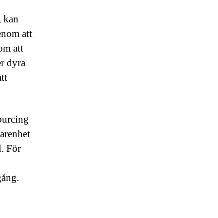
, kan
enom att
om att
er dyra
tt
ourcing
farenhet
. För
gång.