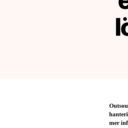
l
Outsour
hanteri
mer inf