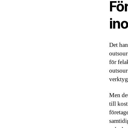
Fö
in
Det han
outsour
för fel
outsour
verktyg 
Men det
till ko
företag
samtidi