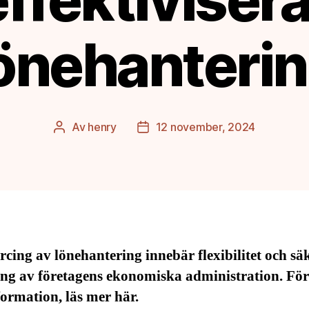
önehanteri
Av
henry
12 november, 2024
Inläggsförfattare
Inläggsdatum
cing av lönehantering innebär flexibilitet och sä
ng av företagens ekonomiska administration. För 
ormation, läs mer här.