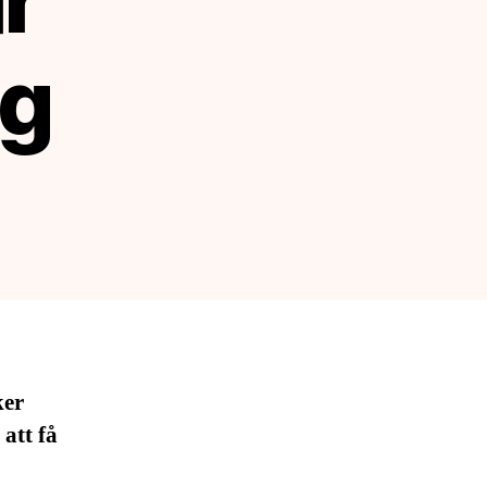
ng
ker
att få