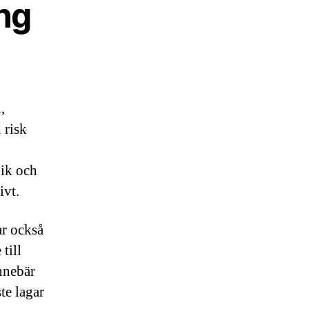
ng
,
 risk
nik och
ivt.
r också
till
innebär
te lagar