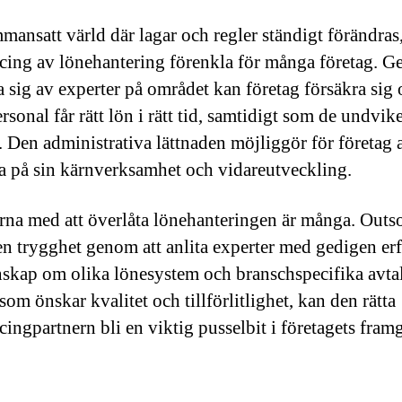
mmansatt värld där lagar och regler ständigt förändras
cing av lönehantering förenkla för många företag. G
 sig av experter på området kan företag försäkra sig 
rsonal får rätt lön i rätt tid, samtidigt som de undvik
. Den administrativa lättnaden möjliggör för företag a
a på sin kärnverksamhet och vidareutveckling.
rna med att överlåta lönehanteringen är många. Outs
en trygghet genom att anlita experter med gedigen er
skap om olika lönesystem och branschspecifika avtal
som önskar kvalitet och tillförlitlighet, kan den rätta
cingpartnern bli en viktig pusselbit i företagets fram