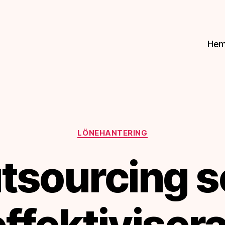
He
Kategorier
LÖNEHANTERING
tsourcing 
effektivisera