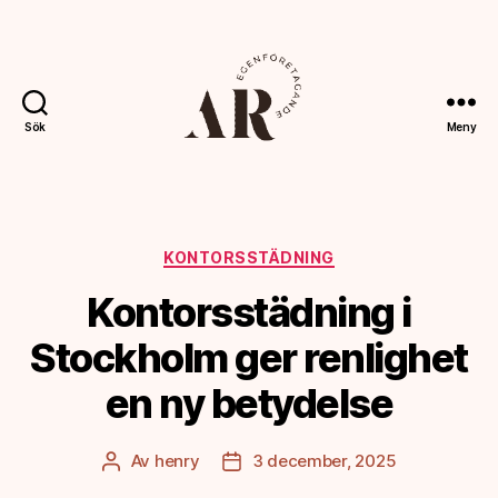
Sök
Meny
Ahoreklam.se
Kategorier
KONTORSSTÄDNING
Kontorsstädning i
Stockholm ger renlighet
en ny betydelse
Av
henry
3 december, 2025
Inläggsförfattare
Inläggsdatum